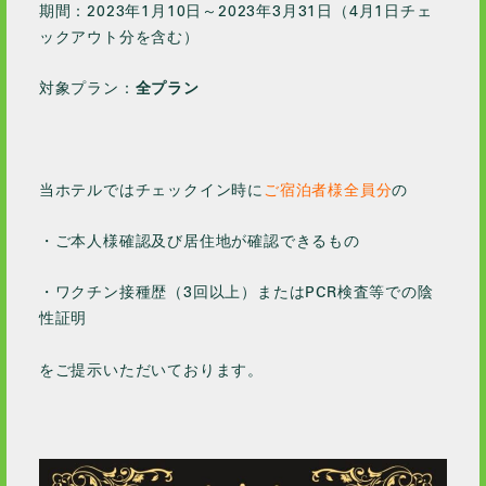
2021 / 1
期間：2023年1月10日～2023年3月31日（4月1日チェ
ックアウト分を含む）
2020 / 12
2020 / 11
対象プラン：
全プラン
2020 / 10
2020 / 9
2020 / 8
当ホテルではチェックイン時に
ご宿泊者様全員分
の
2020 / 5
2020 / 4
・ご本人様確認及び居住地が確認できるもの
2020 / 3
・ワクチン接種歴（3回以上）またはPCR検査等での陰
2020 / 2
性証明
2020 / 1
2019 / 12
をご提示いただいております。
2019 / 10
2019 / 9
2019 / 5
2019 / 2