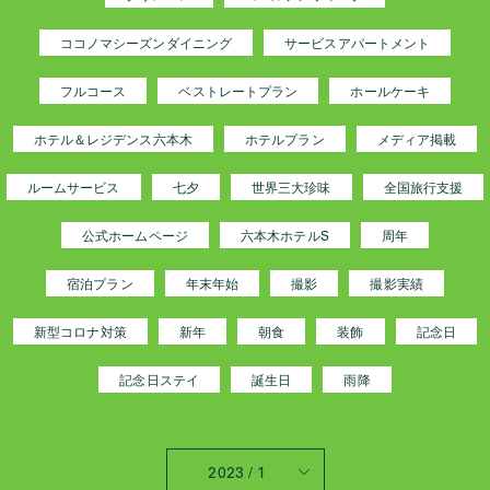
ココノマシーズンダイニング
サービスアパートメント
フルコース
ベストレートプラン
ホールケーキ
ホテル＆レジデンス六本木
ホテルプラン
メディア掲載
ルームサービス
七夕
世界三大珍味
全国旅行支援
公式ホームページ
六本木ホテルS
周年
宿泊プラン
年末年始
撮影
撮影実績
新型コロナ対策
新年
朝食
装飾
記念日
記念日ステイ
誕生日
雨降
2023 / 1