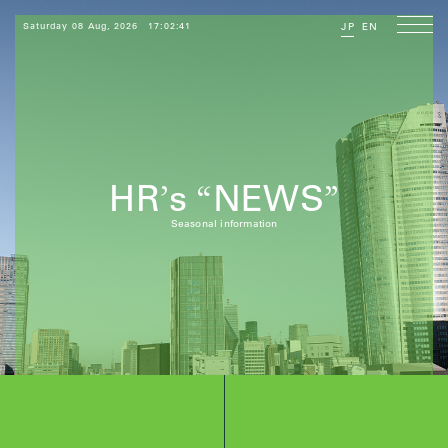
Saturday 08 Aug, 2026
17:02:42
JP
EN
HR
s
NEWS
’
“
”
Seasonal information