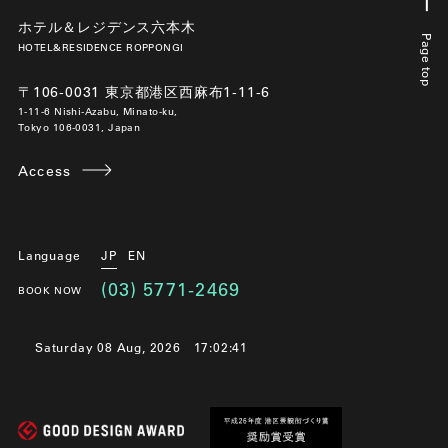
ホテル＆レジデンス六本木
Page top
HOTEL&RESIDENCE ROPPONGI
〒106-0031 東京都港区西麻布1-11-6
1-11-6 Nishi-Azabu, Minato-ku,
Tokyo 106-0031, Japan
Access
Language
JP
EN
(03) 5771-2469
BOOK NOW
Saturday 08 Aug, 2026
17:02:42