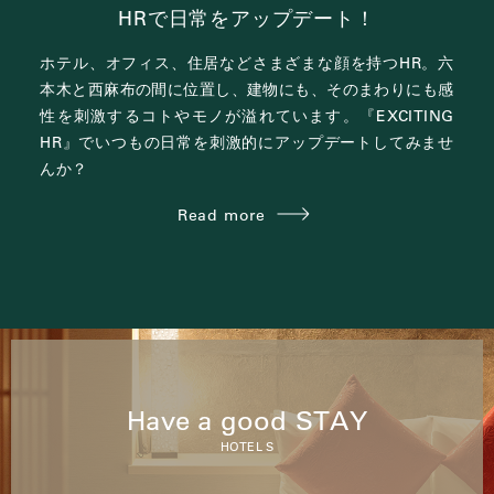
HRで日常をアップデート！
ホテル、オフィス、住居など
さまざまな顔を持つHR。
六
本木と西麻布の間に位置し、
建物にも、そのまわりにも感
性を刺激する
コトやモノが溢れています。
『EXCITING
HR』で
いつもの日常を刺激的にアップデートしてみませ
んか？
Read more
Have a good STAY
HOTEL S