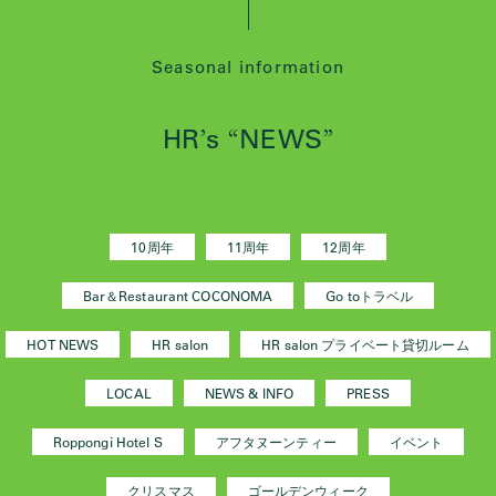
Seasonal information
HR
s
NEWS
’
“
”
10周年
11周年
12周年
Bar＆Restaurant COCONOMA
Go toトラベル
HOT NEWS
HR salon
HR salon プライベート貸切ルーム
LOCAL
NEWS & INFO
PRESS
Roppongi Hotel S
アフタヌーンティー
イベント
クリスマス
ゴールデンウィーク