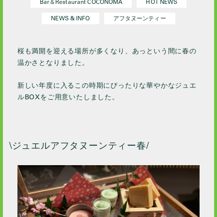
Bar＆Restaurant COCONOMA
HOT NEWS
2023 / 12
NEWS & INFO
アフタヌーンティー
2023 / 10
2023 / 9
桜も満開を迎える場所が多くなり、あっという間に春の
2023 / 8
温かさとなりました。
2023 / 7
2023 / 6
新しい年度に入るこの時期にぴったりな華やかなジュエ
2023 / 5
ルBOXをご用意いたしました。
2023 / 4
2023 / 3
2023 / 1
\ジュエルアフタヌーンティー春/
2022 / 12
2022 / 11
2022 / 10
2022 / 9
2022 / 8