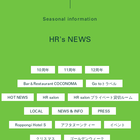
Seasonal information
HR
s NEWS
’
10周年
11周年
12周年
Bar＆Restaurant COCONOMA
Go toトラベル
HOT NEWS
HR salon
HR salon プライベート貸切ルーム
LOCAL
NEWS & INFO
PRESS
Roppongi Hotel S
アフタヌーンティー
イベント
クリスマス
ゴールデンウィーク