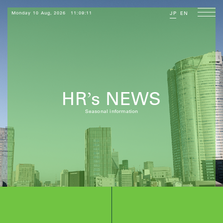
Monday 10 Aug, 2026
11:09:12
JP
EN
HR
s NEWS
’
Seasonal information