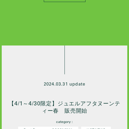
All
2026 / 4
2026 / 3
2026 / 2
2026 / 1
2025 / 10
2024 / 12
2024 / 10
2024 / 9
2024 / 7
2024.03.31 update
2024 / 5
2024 / 4
【4/1～4/30限定】ジュエルアフタヌーンテ
2024 / 3
ィー春 販売開始
2024 / 2
category :
2024 / 1