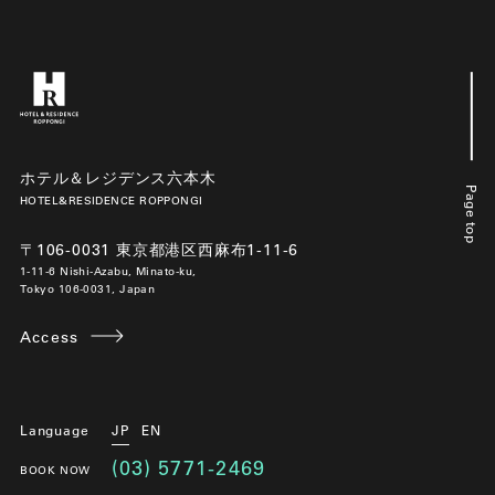
ホテル＆レジデンス六本木
Page top
HOTEL&RESIDENCE ROPPONGI
〒106-0031 東京都港区西麻布1-11-6
1-11-6 Nishi-Azabu, Minato-ku,
Tokyo 106-0031, Japan
Access
Language
JP
EN
(03) 5771-2469
BOOK NOW