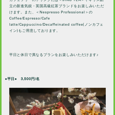
2021 / 1
立の新進気鋭・英国高級紅茶ブランドをお楽しみいただ
2020 / 12
けます。また、＜Nespresso Professional＞の
2020 / 11
Coffee/Espresso/Cafe
2020 / 10
latte/Cappuccino/Decaffeinated coffee(ノンカフェ
イン)もご用意しております。
2020 / 9
2020 / 8
2020 / 5
2020 / 4
平日と休日で異なるプランをお楽しみいただけます♪
2020 / 3
2020 / 2
2020 / 1
●平日● 3,500円/名
2019 / 12
2019 / 10
2019 / 9
2019 / 5
2019 / 2