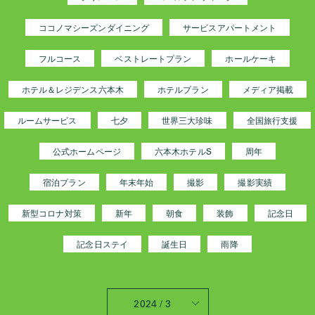
ココノマシーズンダイニング
サービスアパートメント
フルコース
ベストレートプラン
ホールケーキ
ホテル＆レジデンス六本木
ホテルプラン
メディア掲載
ルームサービス
七夕
世界三大珍味
全国旅行支援
公式ホームページ
六本木ホテルS
周年
宿泊プラン
年末年始
撮影
撮影実績
新型コロナ対策
新年
朝食
装飾
記念日
記念日ステイ
誕生日
雨降
2024 / 3