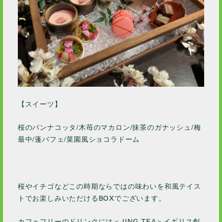
2022 / 7
2022 / 6
2022 / 4
2022 / 2
2022 / 1
2021 / 12
2021 / 11
【スイーツ】
2021 / 10
2021 / 9
桜のパンナコッタ/木苺のマカロン/抹茶のガナッシュ/梅
2021 / 8
最中/蓬パフェ/菜園風ショコラドーム
2021 / 7
2021 / 6
2021 / 5
桜やイチゴなどこの時期ならではの味わいを和風テイス
2021 / 4
トでお楽しみいただけるBOXでございます。
2021 / 2
カフェフリーのドリンクには＜JING TEA＞イギリス創