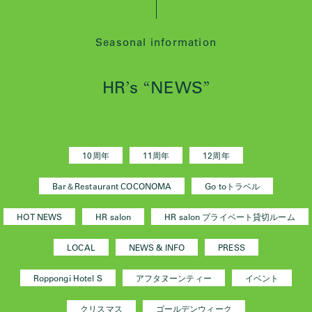
Seasonal information
HR
s
NEWS
’
“
”
10周年
11周年
12周年
Bar＆Restaurant COCONOMA
Go toトラベル
HOT NEWS
HR salon
HR salon プライベート貸切ルーム
LOCAL
NEWS & INFO
PRESS
Roppongi Hotel S
アフタヌーンティー
イベント
クリスマス
ゴールデンウィーク