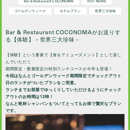
Bar＆Restaurant COCONOMA
HOT NEWS
2023 / 10
ゴールデンウィーク
ホテルプラン
世界三大珍味
2023 / 9
2023 / 8
2023 / 7
Bar & Restaurant COCONOMAがお送りす
る【体験】－世界三大珍味－
2023 / 6
2023 / 5
【体験】という要素で【食をアミューズメント】として楽し
2023 / 4
んでいただく
2023 / 3
期間限定・数量限定の特別ランチコースが今年も登場！
2023 / 1
今回はなんとゴールデンウィーク期間限定でチェックアウト
2022 / 12
日のランチがついたプランをご用意。
ランチまでお部屋でゆっくりしていただけるようにチェック
2022 / 11
アウトのお時間は12時！
2022 / 10
なんと乾杯シャンパンもついてとってもお得で贅沢なプラン
2022 / 9
です。
2022 / 8
2022 / 7