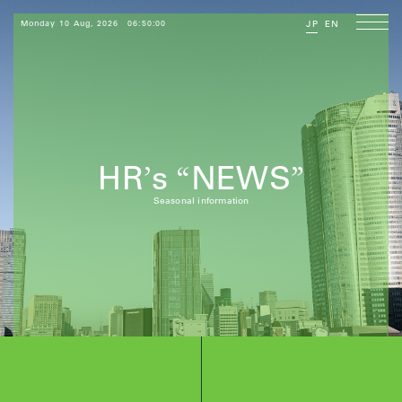
Monday 10 Aug, 2026
06:50:02
JP
EN
HR
s
NEWS
’
“
”
Seasonal information