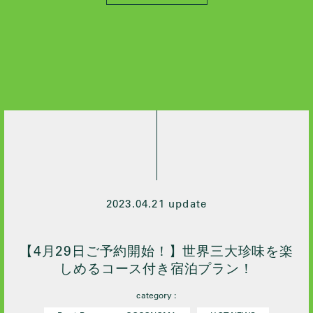
2026 / 4
2026 / 3
2026 / 2
2026 / 1
2025 / 10
2024 / 12
2024 / 10
2024 / 9
2024 / 7
2024 / 5
2023.04.21 update
2024 / 4
2024 / 3
【4月29日ご予約開始！】世界三大珍味を楽
2024 / 2
しめるコース付き宿泊プラン！
2024 / 1
category :
2023 / 12