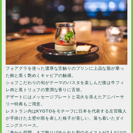
2022 / 6
2022 / 4
2022 / 2
2022 / 1
2021 / 12
2021 / 11
2021 / 10
2021 / 9
フォアグラを使った濃厚な舌触りのプリンに上品な脂が乗っ
2021 / 8
た鮪と黒く艶めくキャビアの触感。
2021 / 7
シェフこだわりの旬がテーマのパスタを楽しんだ後は牛フィ
レ肉と黒トリュフの豊潤な香りに舌鼓。
2021 / 6
デザートにはメッセージプレートと花火を添えたアニバーサ
2021 / 5
リー特典もご用意。
2021 / 4
レストラン内はKYOTOをモチーフに日本を代表する左官職人
2021 / 2
が手掛けた土壁や雨を表した格子が美しい、落ち着いたダイ
ニングスペース。
2021 / 1
「食から空間」まで散りばめられた和のテイストが2人だけの