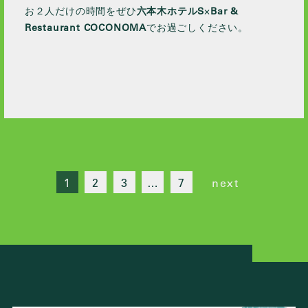
お２人だけの時間をぜひ
六本木ホテルS
×
Bar &
Restaurant COCONOMA
でお過ごしください。
1
2
3
…
7
next