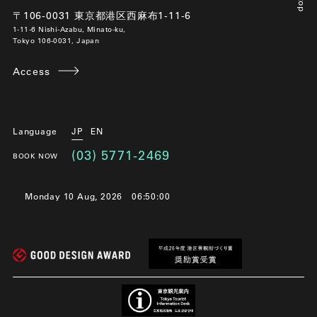
〒106-0031 東京都港区西麻布1-11-6
1-11-6 Nishi-Azabu, Minato-ku,
Tokyo 106-0031, Japan
Access
Language
JP
EN
(03) 5771-2469
BOOK NOW
Monday 10 Aug, 2026
06:50:02