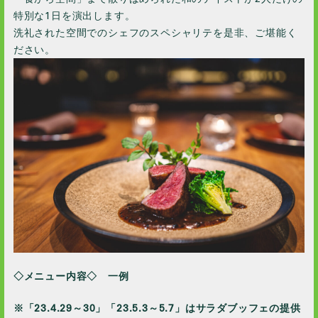
2020 / 12
特別な1日を演出します。
2020 / 11
洗礼された空間でのシェフのスペシャリテを是非、ご堪能く
2020 / 10
ださい。
2020 / 9
2020 / 8
2020 / 5
2020 / 4
2020 / 3
2020 / 2
2020 / 1
2019 / 12
2019 / 10
2019 / 9
2019 / 5
◇メニュー内容◇
一例
2019 / 2
※「23.4.29～30」「23.5.3～5.7」はサラダブッフェの提供
2019 / 1