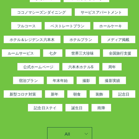
ココノマシーズンダイニング
サービスアパートメント
フルコース
ベストレートプラン
ホールケーキ
ホテル＆レジデンス六本木
ホテルプラン
メディア掲載
ルームサービス
七夕
世界三大珍味
全国旅行支援
公式ホームページ
六本木ホテルS
周年
宿泊プラン
年末年始
撮影
撮影実績
新型コロナ対策
新年
朝食
装飾
記念日
記念日ステイ
誕生日
雨降
All