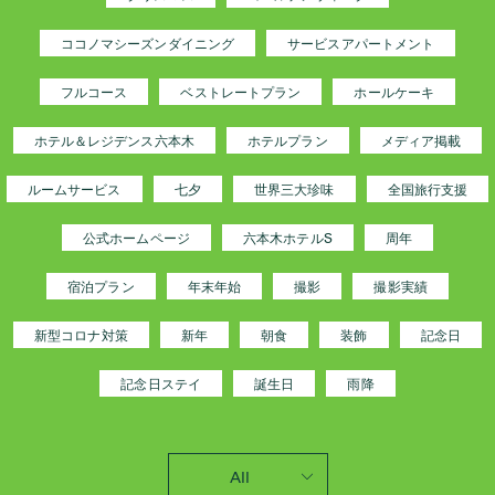
ココノマシーズンダイニング
サービスアパートメント
フルコース
ベストレートプラン
ホールケーキ
ホテル＆レジデンス六本木
ホテルプラン
メディア掲載
ルームサービス
七夕
世界三大珍味
全国旅行支援
公式ホームページ
六本木ホテルS
周年
宿泊プラン
年末年始
撮影
撮影実績
新型コロナ対策
新年
朝食
装飾
記念日
記念日ステイ
誕生日
雨降
All