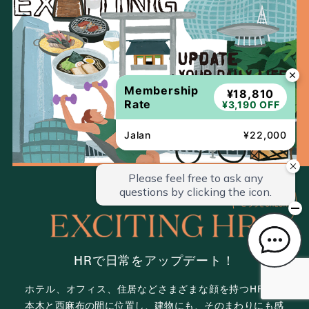
Membership
¥18,810
Rate
¥3,190 OFF
Jalan
¥22,000
HRで日常をアップデート！
ホテル、オフィス、住居など
さまざまな顔を持つHR。
六
本木と西麻布の間に位置し、
建物にも、そのまわりにも感