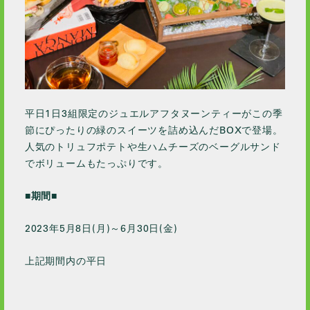
2022 / 6
2022 / 4
2022 / 2
2022 / 1
2021 / 12
2021 / 11
平日1日3組限定のジュエルアフタヌーンティーがこの季
2021 / 10
節にぴったりの緑のスイーツを詰め込んだBOXで登場。
人気のトリュフポテトや生ハムチーズのベーグルサンド
2021 / 9
でボリュームもたっぷりです。
2021 / 8
2021 / 7
■期間■
2021 / 6
2023年5月8日(月)～6月30日(金)
2021 / 5
2021 / 4
上記期間内の平日
2021 / 2
2021 / 1