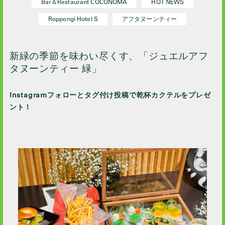
Bar＆Restaurant COCONOMA
HOT NEWS
2023 / 10
Roppongi Hotel S
アフタヌーンティー
2023 / 9
2023 / 8
2023 / 7
新緑の季節を味わい尽くす、「ジュエルアフ
タヌーンティー 緑」
2023 / 6
2023 / 5
Instagramフォローとタグ付け投稿で乾杯カクテルをプレゼ
2023 / 4
ント！
2023 / 3
2023 / 1
2022 / 12
2022 / 11
2022 / 10
2022 / 9
2022 / 8
2022 / 7