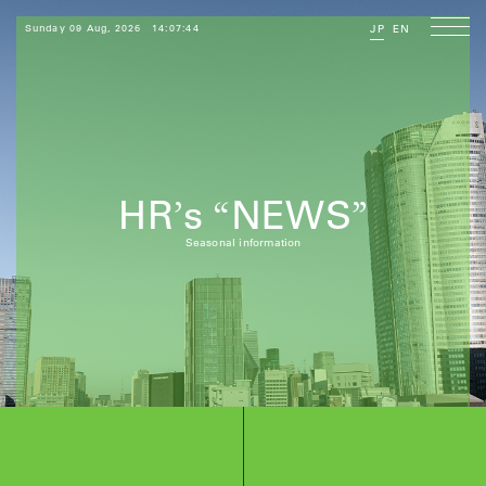
Sunday 09 Aug, 2026
14:07:46
JP
EN
HR
s
NEWS
’
“
”
Seasonal information