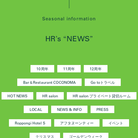
Seasonal information
HR
s
NEWS
’
“
”
10周年
11周年
12周年
Bar＆Restaurant COCONOMA
Go toトラベル
HOT NEWS
HR salon
HR salon プライベート貸切ルーム
LOCAL
NEWS & INFO
PRESS
Roppongi Hotel S
アフタヌーンティー
イベント
クリスマス
ゴールデンウィーク