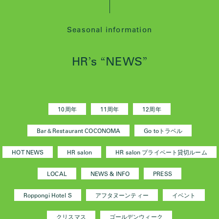
Seasonal information
HR
s
NEWS
’
“
”
10周年
11周年
12周年
Bar＆Restaurant COCONOMA
Go toトラベル
HOT NEWS
HR salon
HR salon プライベート貸切ルーム
LOCAL
NEWS & INFO
PRESS
Roppongi Hotel S
アフタヌーンティー
イベント
クリスマス
ゴールデンウィーク