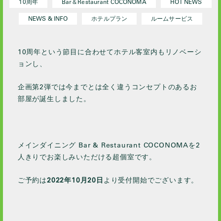
10周年
Bar＆Restaurant COCONOMA
HOT NEWS
2023 / 10
NEWS & INFO
ホテルプラン
ルームサービス
2023 / 9
2023 / 8
10周年という節目に合わせてホテル客室内もリノベーシ
2023 / 7
ョンし、
2023 / 6
2023 / 5
企画第2弾では今までとは全く違うコンセプトのあるお
2023 / 4
部屋が誕生しました。
2023 / 3
2023 / 1
2022 / 12
メインダイニング Bar & Restaurant COCONOMAを2
2022 / 11
人きりでお楽しみいただける超個室です。
2022 / 10
ご予約は
2022年10月20日
より受付開始でございます。
2022 / 9
2022 / 8
2022 / 7