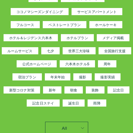
ココノマシーズンダイニング
サービスアパートメント
フルコース
ベストレートプラン
ホールケーキ
ホテル＆レジデンス六本木
ホテルプラン
メディア掲載
ルームサービス
七夕
世界三大珍味
全国旅行支援
公式ホームページ
六本木ホテルS
周年
宿泊プラン
年末年始
撮影
撮影実績
新型コロナ対策
新年
朝食
装飾
記念日
記念日ステイ
誕生日
雨降
All