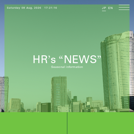
Saturday 08 Aug, 2026
17:21:17
JP
EN
HR
s
NEWS
’
“
”
Seasonal information