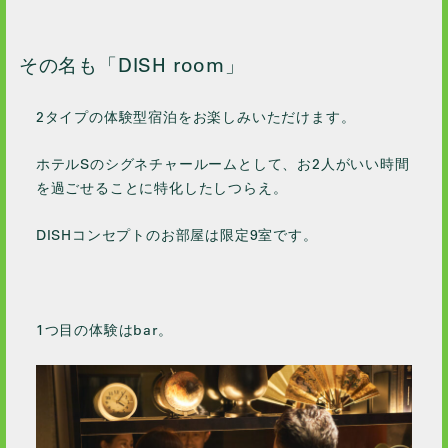
2022 / 6
2022 / 4
その名も「DISH room」
2022 / 2
2022 / 1
2タイプの体験型宿泊をお楽しみいただけます。
2021 / 12
2021 / 11
ホテルSのシグネチャールームとして、お2人がいい時間
2021 / 10
を過ごせることに特化したしつらえ。
2021 / 9
DISHコンセプトのお部屋は限定9室です。
2021 / 8
2021 / 7
2021 / 6
1つ目の体験はbar。
2021 / 5
2021 / 4
2021 / 2
2021 / 1