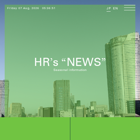
Friday 07 Aug, 2026
05:36:53
JP
EN
HR
s
NEWS
’
“
”
Seasonal information