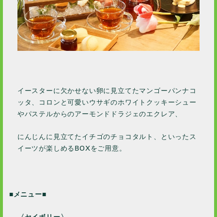
2022 / 7
2022 / 6
2022 / 4
2022 / 2
2022 / 1
2021 / 12
イースターに欠かせない卵に見立てたマンゴーパンナコ
2021 / 11
ッタ、コロンと可愛いウサギのホワイトクッキーシュー
2021 / 10
やパステルからのアーモンドドラジェのエクレア、
2021 / 9
2021 / 8
にんじんに見立てたイチゴのチョコタルト、といったス
2021 / 7
イーツが楽しめるBOXをご用意。
2021 / 6
2021 / 5
2021 / 4
■メニュー■
2021 / 2
〈セイボリー〉