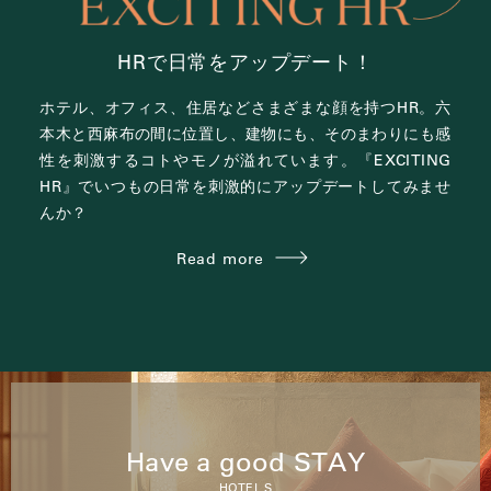
HRで日常をアップデート！
ホテル、オフィス、住居など
さまざまな顔を持つHR。
六
本木と西麻布の間に位置し、
建物にも、そのまわりにも感
性を刺激する
コトやモノが溢れています。
『EXCITING
HR』で
いつもの日常を刺激的にアップデートしてみませ
んか？
Read more
Have a good STAY
HOTEL S