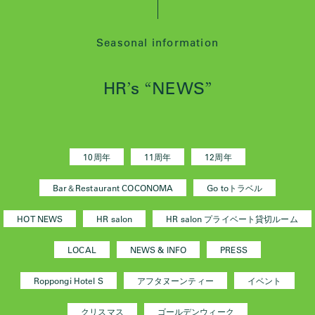
Seasonal information
HR
s
NEWS
’
“
”
10周年
11周年
12周年
Bar＆Restaurant COCONOMA
Go toトラベル
HOT NEWS
HR salon
HR salon プライベート貸切ルーム
LOCAL
NEWS & INFO
PRESS
Roppongi Hotel S
アフタヌーンティー
イベント
クリスマス
ゴールデンウィーク