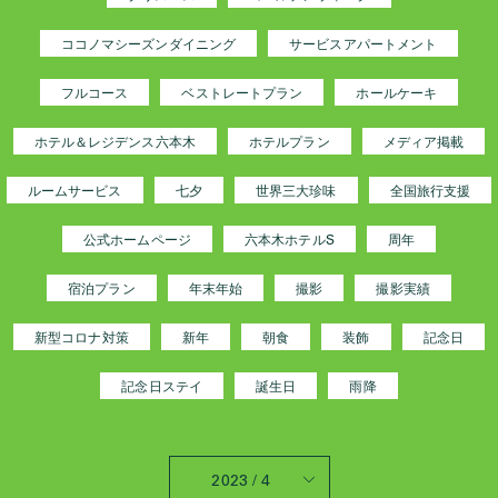
ココノマシーズンダイニング
サービスアパートメント
フルコース
ベストレートプラン
ホールケーキ
ホテル＆レジデンス六本木
ホテルプラン
メディア掲載
ルームサービス
七夕
世界三大珍味
全国旅行支援
公式ホームページ
六本木ホテルS
周年
宿泊プラン
年末年始
撮影
撮影実績
新型コロナ対策
新年
朝食
装飾
記念日
記念日ステイ
誕生日
雨降
2023 / 4