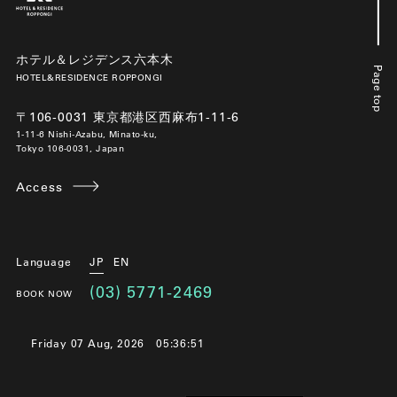
ホテル＆レジデンス六本木
Page top
HOTEL&RESIDENCE ROPPONGI
〒106-0031 東京都港区西麻布1-11-6
1-11-6 Nishi-Azabu, Minato-ku,
Tokyo 106-0031, Japan
Access
Language
JP
EN
(03) 5771-2469
BOOK NOW
Friday 07 Aug, 2026
05:36:53