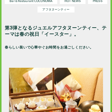
Bar＆Restaurant COCONOMA
HOT NEWS
PRESS
2023 / 12
アフタヌーンティー
2023 / 10
2023 / 9
2023 / 8
第3弾となるジュエルアフタヌーンティー、テ
ーマは春の祝日「イースター」。
2023 / 7
2023 / 6
春らしい装いで心華やぐお時間をお過ごしください。
2023 / 5
2023 / 4
2023 / 3
2023 / 1
2022 / 12
2022 / 11
2022 / 10
2022 / 9
2022 / 8