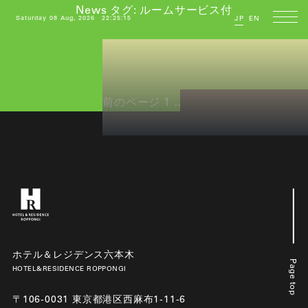
News タグ:
ルームサービス付
Saturday 08 Aug, 2026
22:25:15
JP
EN
投
ペ
ペ
ペ
前のページ
1
…
4
5
稿
ー
ー
ー
の
ジ
ジ
ジ
ペ
ー
ジ
送
り
ホテル＆レジデンス六本木
Page top
HOTEL&RESIDENCE ROPPONGI
〒106-0031 東京都港区西麻布1-11-6