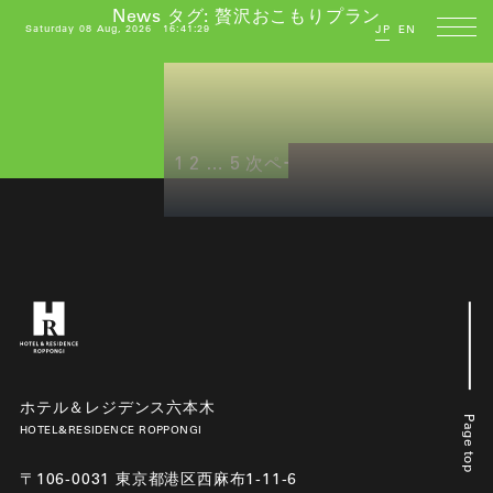
News タグ:
贅沢おこもりプラン
Saturday 08 Aug, 2026
16:41:29
JP
EN
投
ペ
ペ
ペ
1
2
…
5
次ページ
稿
ー
ー
ー
の
ジ
ジ
ジ
ペ
ー
ジ
送
り
ホテル＆レジデンス六本木
Page top
HOTEL&RESIDENCE ROPPONGI
〒106-0031 東京都港区西麻布1-11-6