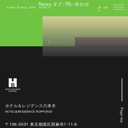
News タグ:
問い合わせ
Friday 07 Aug, 2026
10:06:17
JP
EN
投
ペ
ペ
前のページ
1
2
稿
ー
ー
の
ジ
ジ
ペ
ー
ジ
送
り
ホテル＆レジデンス六本木
Page top
HOTEL&RESIDENCE ROPPONGI
〒106-0031 東京都港区西麻布1-11-6