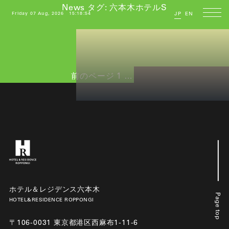
News タグ:
六本木ホテルS
Friday 07 Aug, 2026
15:18:54
JP
EN
投
ペ
ペ
ペ
前のページ
1
…
17
18
稿
ー
ー
ー
の
ジ
ジ
ジ
ペ
ー
ジ
送
り
ホテル＆レジデンス六本木
Page top
HOTEL&RESIDENCE ROPPONGI
〒106-0031 東京都港区西麻布1-11-6