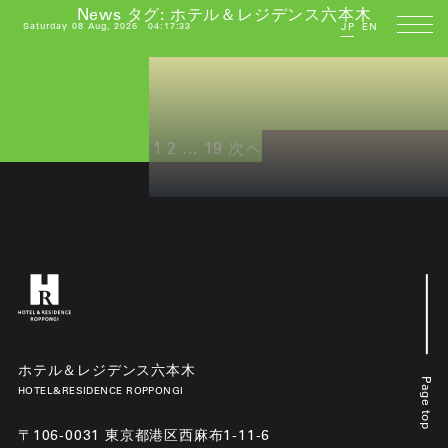
News タグ:
ホテル＆レジデンス六本木
Saturday 08 Aug, 2026
04:17:33
JP
EN
投
ペ
ペ
ペ
1
2
…
19
次ページ
稿
ー
ー
ー
の
ジ
ジ
ジ
ペ
ー
ジ
送
り
ホテル＆レジデンス六本木
Page top
HOTEL&RESIDENCE ROPPONGI
〒106-0031 東京都港区西麻布1-11-6