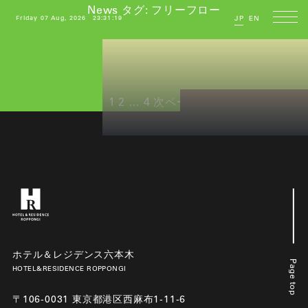
News タグ:
フリーフロー
Friday 07 Aug, 2026
23:31:19
JP
EN
投
ペ
ペ
ペ
1
2
…
4
次ページ
稿
ー
ー
ー
の
ジ
ジ
ジ
ペ
ー
ジ
送
り
ホテル＆レジデンス六本木
Page top
HOTEL&RESIDENCE ROPPONGI
〒106-0031 東京都港区西麻布1-11-6