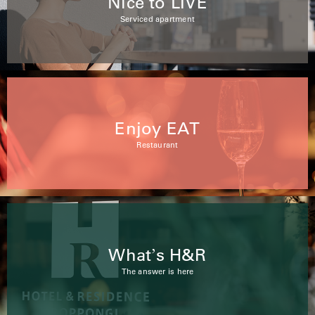
Nice to LIVE
Serviced apartment
Enjoy EAT
Restaurant
What
s H&R
’
The answer is here