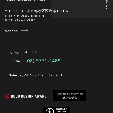
Page top
〒106-0031 東京都港区西麻布1-11-6
1-11-6 Nishi-Azabu, Minato-ku,
Tokyo 106-0031, Japan
Access
Language
JP
EN
(03) 5771-2469
BOOK NOW
Saturday 08 Aug, 2026
22:59:52