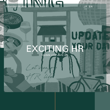
Saturday 08 Aug, 2026
22:59:52
JP
EN
EXCITING HR
Update your daily life