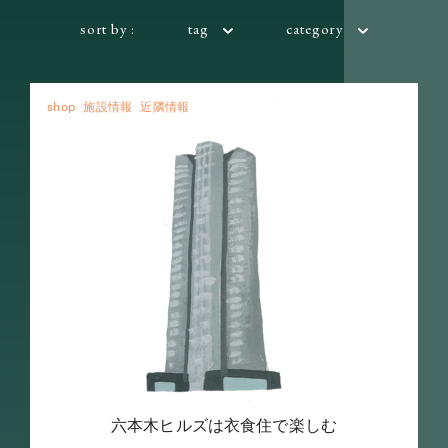
sort by :
tag
category
shop
施設情報
近隣情報
六本木ヒルズは衣食住で楽しむ