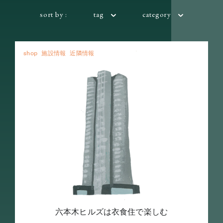
sort by :
tag
category
shop
施設情報
近隣情報
六本木ヒルズは衣食住で楽しむ