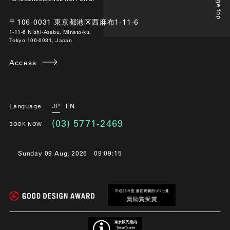
Page top
〒106-0031 東京都港区西麻布1-11-6
1-11-6 Nishi-Azabu, Minato-ku,
Tokyo 106-0031, Japan
Access
Language
JP
EN
(03) 5771-2469
BOOK NOW
Sunday 09 Aug, 2026
09:09:15