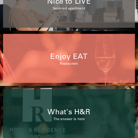
Nice to LIVE
Serviced apartment
Enjoy EAT
Restaurant
What
s H&R
’
The answer is here