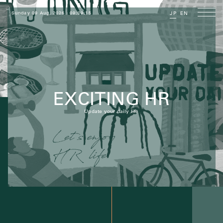
Sunday 09 Aug, 2026
09:09:15
JP
EN
EXCITING HR
Update your daily life