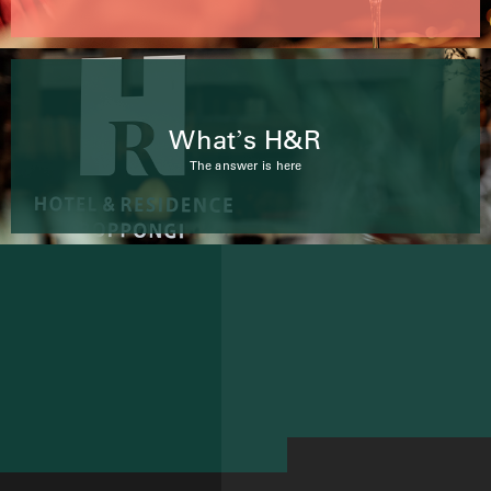
What
s H&R
’
The answer is here