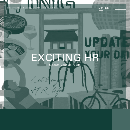
Saturday 08 Aug, 2026
19:01:58
JP
EN
EXCITING HR
Update your daily life