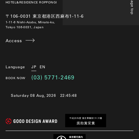
Page top
HOTEL&RESIDENCE ROPPONGI
〒106-0031 東京都港区西麻布1-11-6
1-11-6 Nishi-Azabu, Minato-ku,
Tokyo 106-0031, Japan
Access
Language
JP
EN
(03) 5771-2469
BOOK NOW
Saturday 08 Aug, 2026
22:45:49