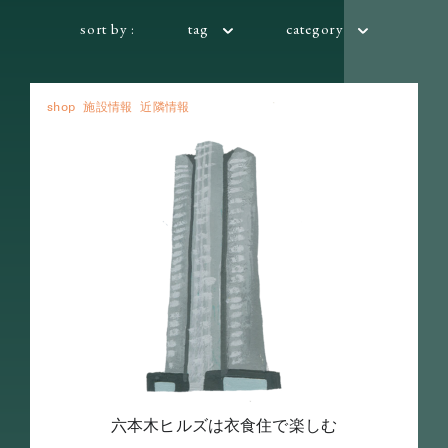
sort by :
tag
category
shop
施設情報
近隣情報
六本木ヒルズは衣食住で楽しむ