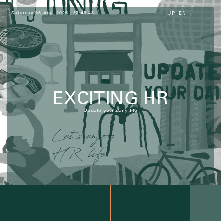
Saturday 08 Aug, 2026
22:45:49
JP
EN
EXCITING HR
Update your daily life