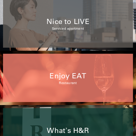
Nice to LIVE
Serviced apartment
Enjoy EAT
Restaurant
What
s H&R
’