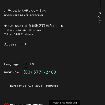
ホテル＆レジデンス六本木
Page top
HOTEL&RESIDENCE ROPPONGI
〒106-0031 東京都港区西麻布1-11-6
1-11-6 Nishi-Azabu, Minato-ku,
Tokyo 106-0031, Japan
Access
Language
JP
EN
(03) 5771-2469
BOOK NOW
Thursday 06 Aug, 2026
10:00:19