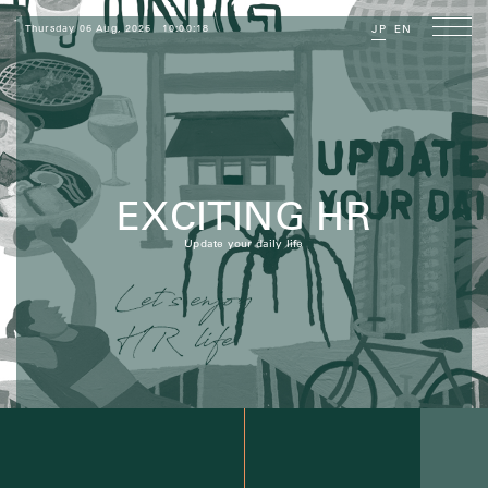
Thursday 06 Aug, 2026
10:00:19
JP
EN
EXCITING HR
Update your daily life